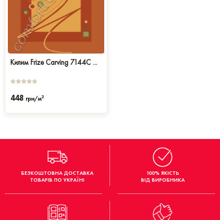
Килим Frize Carving 7144C ...
448
2
грн/м
БЕЗКОШТОВНА ДОСТАВКА
100% ЯКІСТЬ
ТОВАРІВ ПО УКРАЇНІ
ВІД ВИРОБНИКА