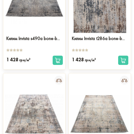
Килим Invista s490a bone-b...
Килим Invista t286a bone-b...
1 428
1 428
2
2
грн/м
грн/м