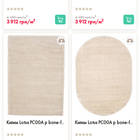
2
2
4 180
грн/м
4 180
грн/м
2
2
3 912
грн/м
3 912
грн/м
Килим Lotus PC00A p bone-f...
Килим Lotus PC00A p bone-f...