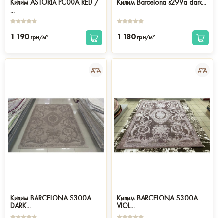
Килим ASTORIA PC00A RED /
Килим Barcelona s299a dark...
...
1 190
1 180
2
2
грн/м
грн/м
Килим BARCELONA S300A
Килим BARCELONA S300A
DARK...
VIOL...