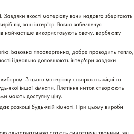
і. Завдяки якості матеріалу вони надовго зберігають
виріб під ваш інтер'єр. Вовна забезпечує
мів найчастіше використовують овечу, верблюжу
гію. Бавовна гіпоалергенна, добре проводить тепло,
ності і ідеально доповнюють інтер'єри завдяки
вибором. З цього матеріалу створюють міцні та
будь-якої іншої кімнати. Плетіння ниток створюють
ими мають доступну ціну.
адає розкоші будь-якій кімнаті. При цьому вироби
аною альтернативою стають синтетичні тканини, які