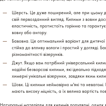
Шерсть. Це дуже поширений, але при цьому 
свій первозданний вигляд. Килими з вовни доси
еластичність, протистоїть горінню та гаранту
вовну або ангору.
Бавовна. Це оптимальний варіант для дитячої 
стійка до впливу вологи і простий у догляді. Б
різноманітності візерунків.
Джут. Якщо вам потрібний універсальний кили
надійні безворсові килими, які ідеально підход
химерні унікальні візерунки, завдяки яким кили
Шовк. Ці килими неймовірно м'які та невагомі.
мають високу міцність, а їх велика вартість пов
Натуральні матеріали для килимів популярні, однак 