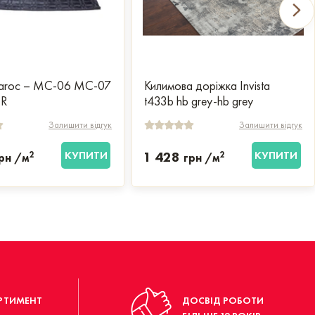
aroc – MC-06 MC-07
Килимова доріжка Invista
ER
t433b hb grey-hb grey
Залишити відгук
Залишити відгук
КУПИТИ
1 428
КУПИТИ
2
2
рн /м
грн /м
РТИМЕНТ
ДОСВІД РОБОТИ