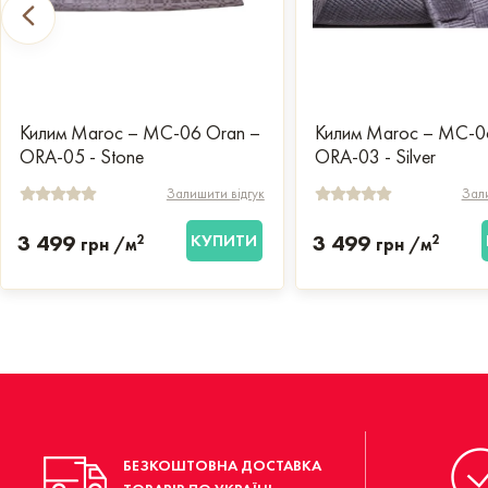
Килим Maroc – MC-06 Oran –
Килим Maroc – MC-0
ORA-05 - Stone
ORA-03 - Silver
Залишити відгук
Зали
3 499
КУПИТИ
3 499
2
2
грн /м
грн /м
БЕЗКОШТОВНА ДОСТАВКА