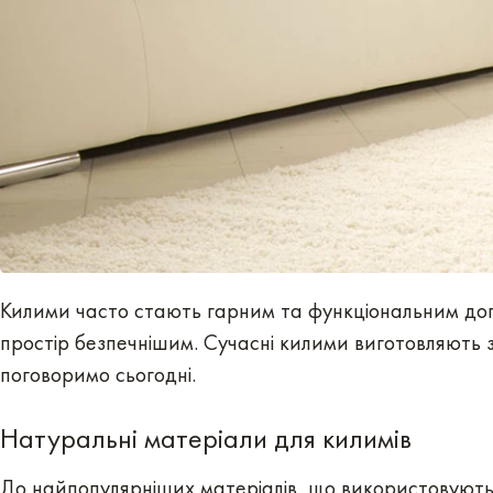
Килими часто стають гарним та функціональним доп
простір безпечнішим. Сучасні килими виготовляють з 
поговоримо сьогодні.
Натуральні матеріали для килимів
До найпопулярніших матеріалів, що використовуютьс