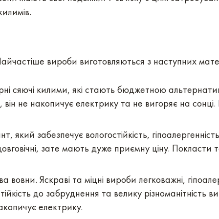
килимів.
. Найчастіше вироби виготовляються з наступних матер
арні сяючі килими, які стають бюджетною альтернат
, він не накопичує електрику та не вигоряє на сонці
т, який забезпечує вологостійкість, гіпоалергенність,
овговічні, зате мають дуже приємну ціну. Покласти та
вовни. Яскраві та міцні вироби легковажні, гіпоале
стійкість до забруднення та велику різноманітність 
накопичує електрику.