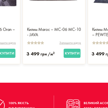
6 Oran –
Килим Maroc – MC-06 MC-10
Килим M
- JAVA
– PEWT
шити відгук
Залишити відгук
КУПИТИ
3 499
КУПИТИ
3 499
2
грн /м
г
100% ЯКІСТЬ
ВЕЛИКИЙ АСО