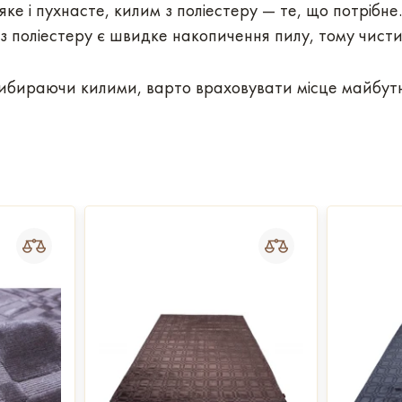
е і пухнасте, килим з поліестеру — те, що потрібне. 
з поліестеру є швидке накопичення пилу, тому чистит
Вибираючи килими, варто враховувати місце майбутн