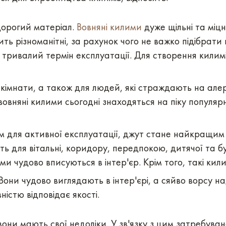
дорогий матеріал.
Вовняні килими
дуже щільні та міцн
ть різноманітні, за рахунок чого не важко підібрати 
є тривалий термін експлуатації. Для створення кили
кімнати, а також для людей, які страждають на алер
авовняні килими сьогодні знаходяться на піку популяр
м для активної експлуатації, джут стане найкращим 
ять для вітальні, коридору, передпокою, дитячої та 
ми чудово вписуються в інтер'єр. Крім того, такі кил
 Вони чудово виглядають в інтер'єрі, а сяйво ворсу н
ністю відповідає якості.
вони мають свої недоліки. У зв'язку з цим затребув