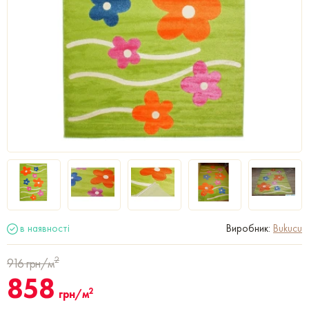
в наявності
Виробник:
Bukucu
2
916
грн/м
858
2
грн/м