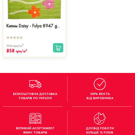
Килим Daisy - Fulya 8947 g...
2
916
грн/м
858
2
грн/м
БЕЗКОШТОВНА ДОСТАВКА
100% ЯКІСТЬ
ТОВАРІВ ПО УКРАЇНІ
ВІД ВИРОБНИКА
ВЕЛИКИЙ АСОРТИМЕНТ
ДОСВІД РОБОТИ
8000+ ТОВАРІВ
БІЛЬШЕ 12 РОКІВ