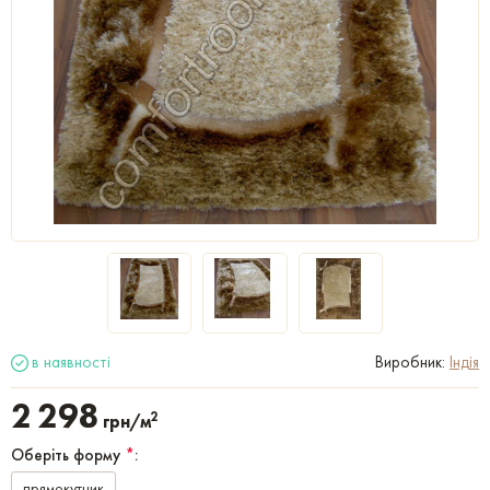
в наявності
Виробник:
Індія
2 298
2
грн/м
Оберіть форму
*
:
прямокутник