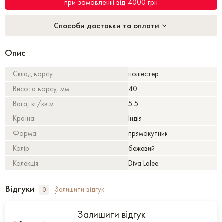
при замовленні від 4000 грн
Способи доставки та оплати
Опис
Склад ворсу:
поліестер
Висота ворсу, мм:
40
Вага, кг/кв.м:
5.5
Країна:
Індія
Форма:
прямокутник
Колір:
бежевий
Колекція:
Diva Lalee
Відгуки
Залишити відгук
0
Залишити відгук