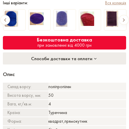
Інші варіанти:
Вся колекція
Безкоштовна доставка
при замовленні від 4000 грн
Способи доставки та оплати
Опис
Склад ворсу:
поліпропілен
Висота ворсу, мм:
50
Вага, кг/кв.м:
4
Країна:
Туреччина
Форма:
квадрат,прямокутник