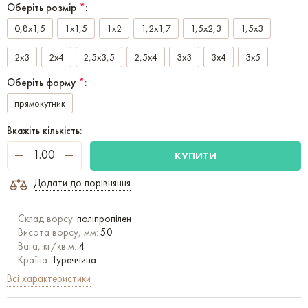
Оберіть розмір
*
:
0,8x1,5
1x1,5
1x2
1,2x1,7
1,5x2,3
1,5x3
2x3
2x4
2,5x3,5
2,5x4
3x3
3x4
3x5
Оберіть форму
*
:
прямокутник
Вкажіть кількість:
КУПИТИ
Додати до порівняння
Склад ворсу:
поліпропілен
Висота ворсу, мм:
50
Вага, кг/кв.м:
4
Країна:
Туреччина
Всі характеристики