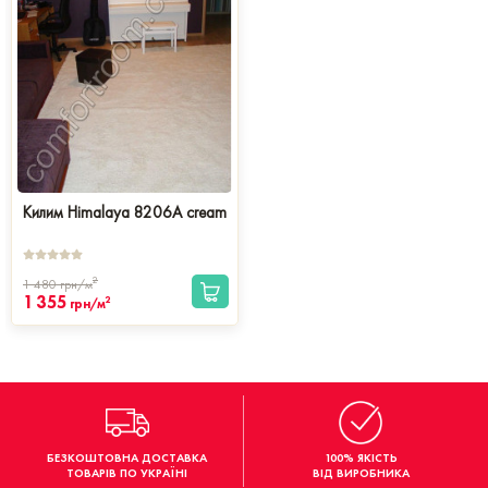
Килим Himalaya 8206A cream
2
1 480
грн/м
1 355
2
грн/м
БЕЗКОШТОВНА ДОСТАВКА
100% ЯКІСТЬ
ТОВАРІВ ПО УКРАЇНІ
ВІД ВИРОБНИКА