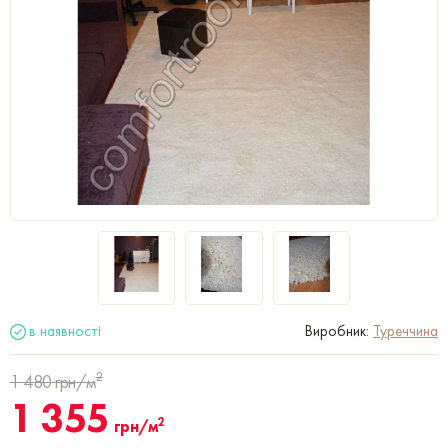
в наявності
Виробник:
Туреччина
2
1 480
грн/м
1 355
2
грн/м