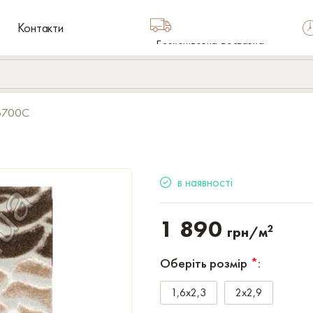
Контакти
Безкоштовна доставка
по Україні
 6700C
в наявності
1 890
2
грн/м
Оберіть розмір
*
:
1,6x2,3
2x2,9