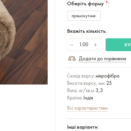
Оберіть форму
*
:
прямокутник
Вкажіть кількість:
КУ
Додати до порівняння
Склад ворсу:
мікрофібра
Висота ворсу, мм:
25
Вага, кг/кв.м:
3,3
Країна:
Індія
Всі характеристики
Інші варіанти: