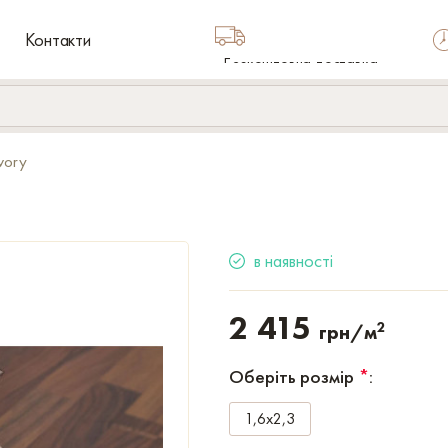
Контакти
Безкоштовна доставка
по Україні
vory
в наявності
2 415
2
грн/м
Оберіть розмір
*
:
1,6x2,3