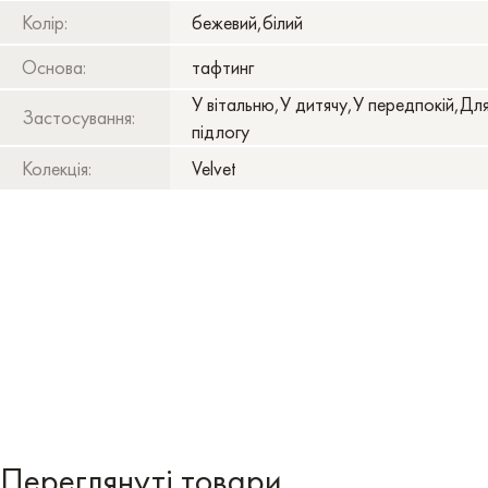
Колір:
бежевий,білий
Основа:
тафтинг
У вітальню,У дитячу,У передпокій,Дл
Застосування:
підлогу
Колекція:
Velvet
Переглянуті товари