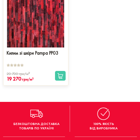
Килим зі шкіри Pampa PP03
2
20 700
грн/м
19 270
2
грн/м
БЕЗКОШТОВНА ДОСТАВКА
100% ЯКІСТЬ
ТОВАРІВ ПО УКРАЇНІ
ВІД ВИРОБНИКА