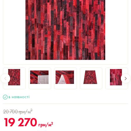
в наявності
2
20 700
грн/м
19 270
2
грн/м