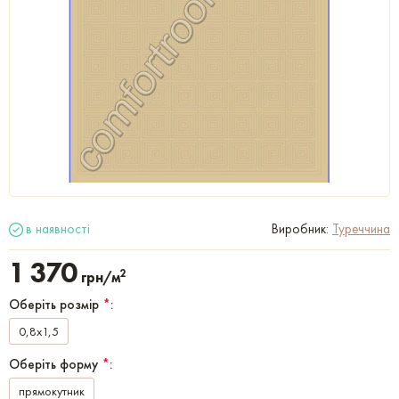
в наявності
Виробник:
Туреччина
1 370
2
грн/м
Оберіть розмір
*
:
0,8x1,5
Оберіть форму
*
:
прямокутник