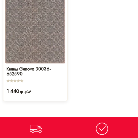
Килим Genova 30036-
652590
1 440
2
грн/м