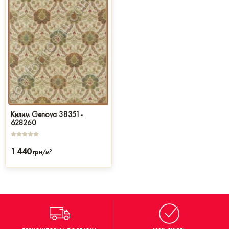
Килим Genova 38351-
628260
1 440
2
грн/м