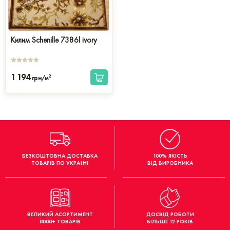
Килим Schenille 7386l ivory
1 194
2
грн/м
БЕЗКОШТОВНА ДОСТАВКА
100% ЯКІСТЬ
ТОВАРІВ ПО УКРАЇНІ
ВІД ВИРОБНИКА
ВЕЛИКИЙ АСОРТИМЕНТ
ДОСВІД РОБОТИ
8000+ ТОВАРІВ
БІЛЬШЕ 12 РОКІВ