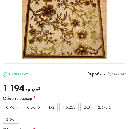
в наявності
Виробник:
Туреччина
1 194
2
грн/м
Оберіть розмір
*
:
0,7x1,4
0,8x1,5
1x2
1,5x2,3
2x3
2,5x3,5
2,5x4