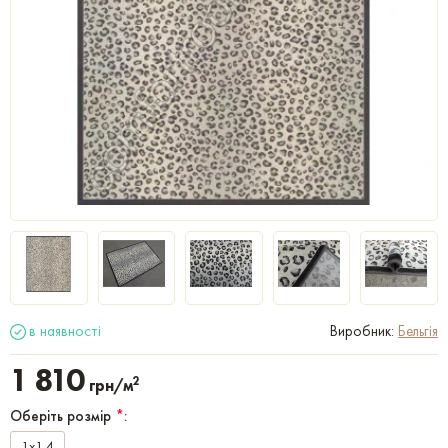
в наявності
Виробник:
Бельгія
1 810
2
грн/м
Оберіть розмір
*
:
1x1,4