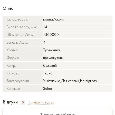
Опис
Склад ворсу:
вовна/акрил
Висота ворсу, мм:
14
Щільність, т/кв.м:
1400000
Вага, кг/кв.м:
4
Країна:
Туреччина
Форма:
прямокутник
Колір:
бежевий
Основа:
ткана
Застосування:
У вітальню,Для спальні,На підлогу
Колекція:
Sahra
Відгуки
Залишити відгук
0
Залишити відгук