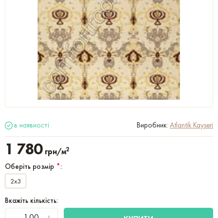
в наявності
Виробник:
Atlantik Kayseri
1 780
2
грн/м
Оберіть розмір
*
:
2x3
Вкажіть кількість: