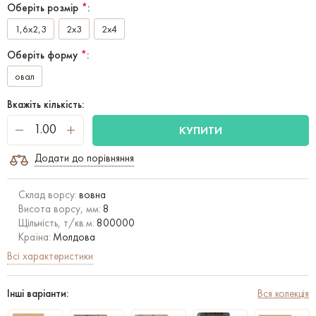
Оберіть розмір
*
:
1,6x2,3
2x3
2x4
Оберіть форму
*
:
овал
Вкажіть кількість:
КУПИТИ
Додати до порівняння
Склад ворсу:
вовна
Висота ворсу, мм:
8
Щільність, т/кв.м:
800000
Країна:
Молдова
Всі характеристики
Інші варіанти:
Вся колекція