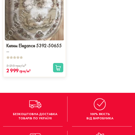
Килим Elegance 5392-50655
...
2
3 215
грн/м
2 999
2
грн/м
БЕЗКОШТОВНА ДОСТАВКА
100% ЯКІСТЬ
ТОВАРІВ ПО УКРАЇНІ
ВІД ВИРОБНИКА