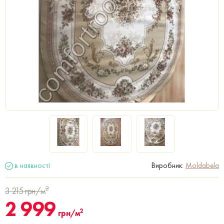
в наявності
Виробник:
Moldabela
2
3 215
грн/м
2 999
2
грн/м