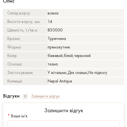
Опис
Склад ворсу:
вовна
Висота ворсу, мм:
14
Щільність, т/кв.м:
850000
Країна:
Туреччина
Форма:
прямокутник
Колір:
бежевий,білий,червоний
Основа:
ткана
Застосування:
У вітальню,Для спальні,На підлогу
Колекція:
Nepal Antique
Відгуки
Залишити відгук
0
Залишити відгук
*
Ваше ім'я: