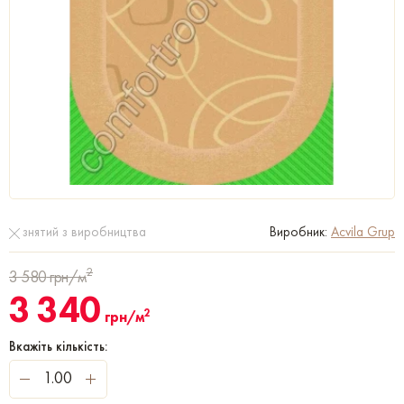
знятий з виробництва
Виробник:
Acvila Grup
2
3 580
грн/м
3 340
2
грн/м
Вкажіть кількість: