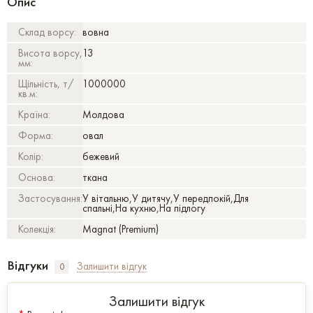
Опис
Склад ворсу:
вовна
Висота ворсу,
13
мм:
Щільність, т/
1000000
кв.м:
Країна:
Молдова
Форма:
овал
Колір:
бежевий
Основа:
ткана
Застосування:
У вітальню,У дитячу,У передпокій,Для
спальні,На кухню,На підлогу
Колекція:
Magnat (Premium)
Відгуки
Залишити відгук
0
Залишити відгук