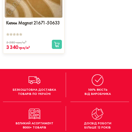
Килим Magnat 21671-50633
2
3 580
грн/м
3 340
2
грн/м
БЕЗКОШТОВНА ДОСТАВКА
100% ЯКІСТЬ
ТОВАРІВ ПО УКРАЇНІ
ВІД ВИРОБНИКА
ВЕЛИКИЙ АСОРТИМЕНТ
ДОСВІД РОБОТИ
8000+ ТОВАРІВ
БІЛЬШЕ 12 РОКІВ