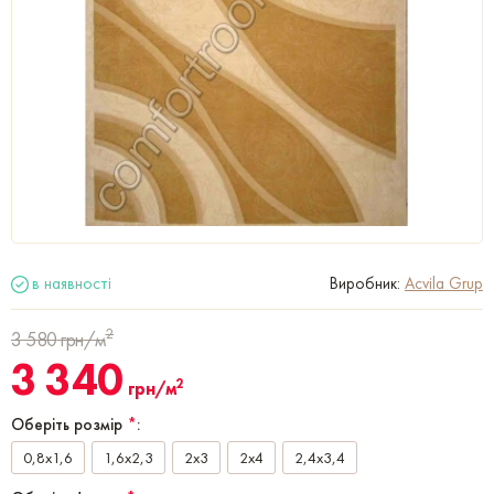
в наявності
Виробник:
Acvila Grup
2
3 580
грн/м
3 340
2
грн/м
Оберіть розмір
*
:
0,8x1,6
1,6x2,3
2x3
2x4
2,4x3,4