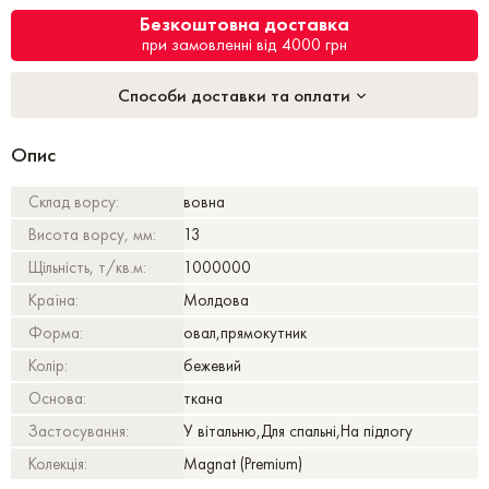
Безкоштовна доставка
при замовленні від 4000 грн
Способи доставки та оплати
Опис
Склад ворсу:
вовна
Висота ворсу, мм:
13
Щільність, т/кв.м:
1000000
Країна:
Молдова
Форма:
овал,прямокутник
Колір:
бежевий
Основа:
ткана
Застосування:
У вітальню,Для спальні,На підлогу
Колекція:
Magnat (Premium)