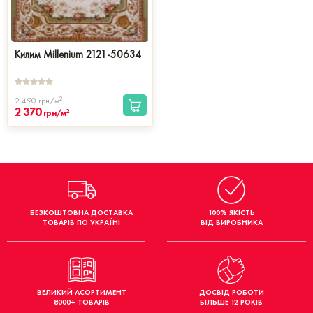
Килим Millenium 2121-50634
2
2 490
грн/м
2 370
2
грн/м
БЕЗКОШТОВНА ДОСТАВКА
100% ЯКІСТЬ
ТОВАРІВ ПО УКРАЇНІ
ВІД ВИРОБНИКА
ВЕЛИКИЙ АСОРТИМЕНТ
ДОСВІД РОБОТИ
8000+ ТОВАРІВ
БІЛЬШЕ 12 РОКІВ