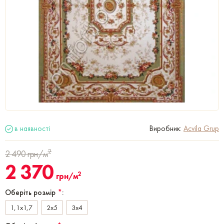
в наявності
Виробник:
Acvila Grup
2
2 490
грн/м
2 370
2
грн/м
Оберіть розмір
*
:
1,1x1,7
2x5
3x4