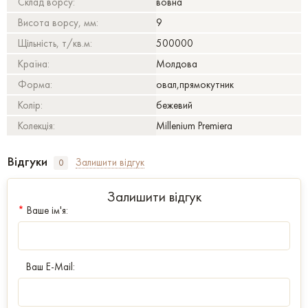
Склад ворсу:
вовна
Висота ворсу, мм:
9
Щільність, т/кв.м:
500000
Країна:
Молдова
Форма:
овал,прямокутник
Колір:
бежевий
Колекція:
Millenium Premiera
Відгуки
Залишити відгук
0
Залишити відгук
*
Ваше ім'я:
Ваш E-Mail: