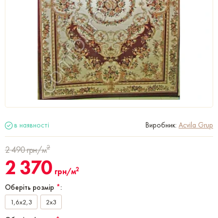
в наявності
Виробник:
Acvila Grup
2
2 490
грн/м
2 370
2
грн/м
Оберіть розмір
*
:
1,6x2,3
2x3