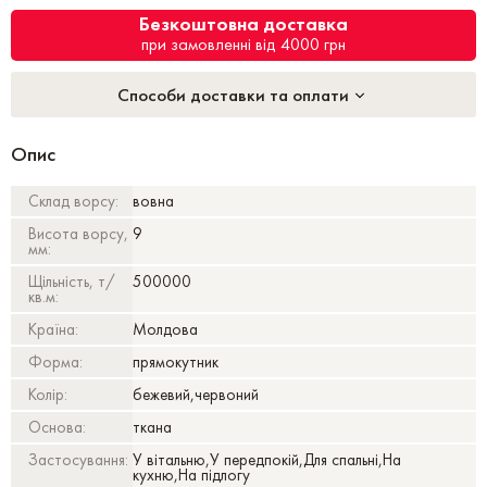
Безкоштовна доставка
при замовленні від 4000 грн
Способи доставки та оплати
Опис
Склад ворсу:
вовна
Висота ворсу,
9
мм:
Щільність, т/
500000
кв.м:
Країна:
Молдова
Форма:
прямокутник
Колір:
бежевий,червоний
Основа:
ткана
Застосування:
У вітальню,У передпокій,Для спальні,На
кухню,На підлогу