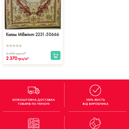
Килим Millenium 2231-50666
2
2 490
грн/м
2 370
2
грн/м
БЕЗКОШТОВНА ДОСТАВКА
100% ЯКІСТЬ
ТОВАРІВ ПО УКРАЇНІ
ВІД ВИРОБНИКА