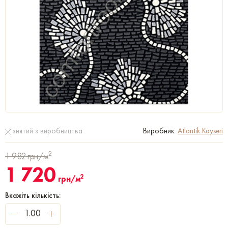
знятий з виробництва
Виробник:
Atlantik Kayseri
2
1 982
грн/м
1 720
2
грн/м
Вкажіть кількість: