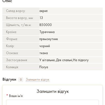
Опис
Склад ворсу:
акрил
Висота ворсу, мм:
13
Щільність, т/кв.м:
850000
Країна:
Туреччина
Форма:
прямокутник
Колір:
чорний
Основа:
ткана
Застосування:
У вітальню,Для спальні,На підлогу
Колекція:
Florya
Відгуки
Залишити відгук
0
Залишити відгук
*
Ваше ім'я: