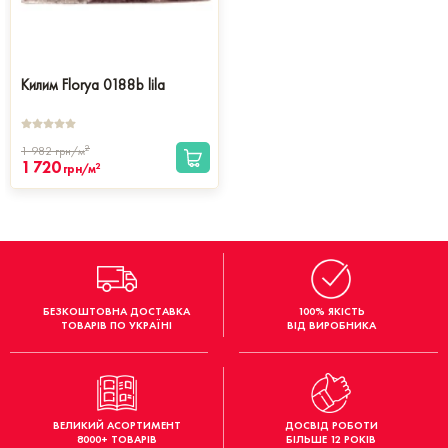
Килим Florya 0188b lila
2
1 982
грн/м
1 720
2
грн/м
БЕЗКОШТОВНА ДОСТАВКА
100% ЯКІСТЬ
ТОВАРІВ ПО УКРАЇНІ
ВІД ВИРОБНИКА
ВЕЛИКИЙ АСОРТИМЕНТ
ДОСВІД РОБОТИ
8000+ ТОВАРІВ
БІЛЬШЕ 12 РОКІВ