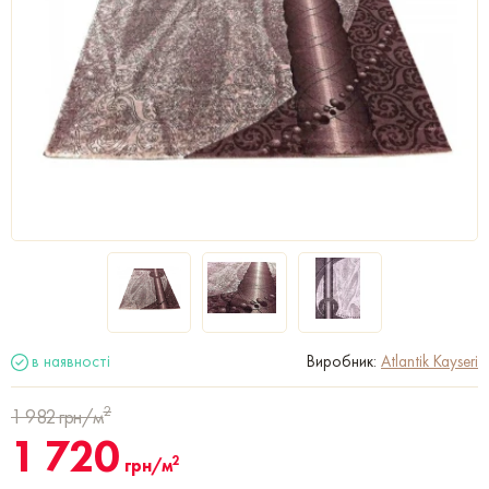
в наявності
Виробник:
Atlantik Kayseri
2
1 982
грн/м
1 720
2
грн/м