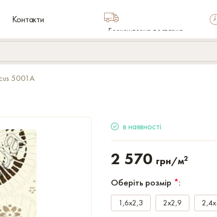
Контакти
Безкоштовна доставка
по Україні
cus 5001A
в наявності
2 570
2
грн/м
Оберіть розмір
*
:
1,6x2,3
2x2,9
2,4x