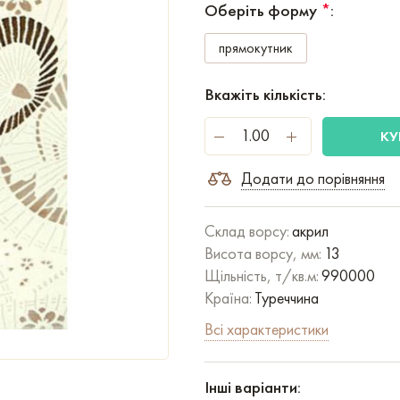
Оберіть форму
*
:
прямокутник
Вкажіть кількість:
КУ
Додати до порівняння
Склад ворсу:
акрил
Висота ворсу, мм:
13
Щільність, т/кв.м:
990000
Країна:
Туреччина
Всі характеристики
Інші варіанти: