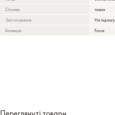
Основа:
ткана
Застосування:
На підлогу
Колекція:
Focus
Переглянуті товари