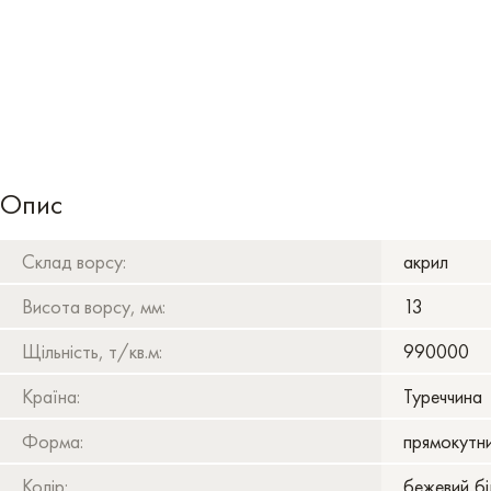
Опис
Склад ворсу:
акрил
Висота ворсу, мм:
13
Щільність, т/кв.м:
990000
Країна:
Туреччина
Форма:
прямокутн
Колір:
бежевий,бі