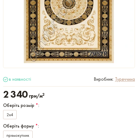
в наявності
Виробник:
Туреччина
2 340
2
грн/м
Оберіть розмір
*
:
2x4
Оберіть форму
*
:
прямокутник