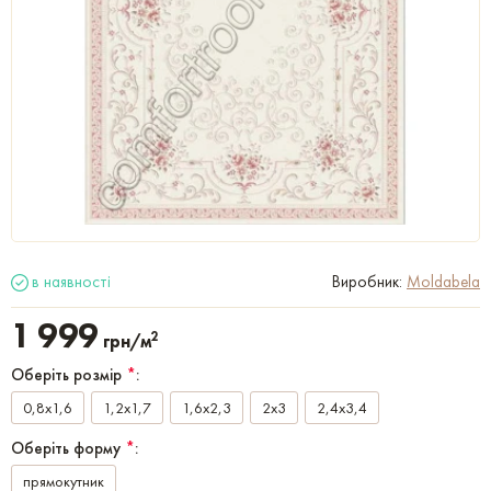
в наявності
Виробник:
Moldabela
1 999
2
грн/м
Оберіть розмір
*
:
0,8x1,6
1,2x1,7
1,6x2,3
2x3
2,4x3,4
Оберіть форму
*
:
прямокутник