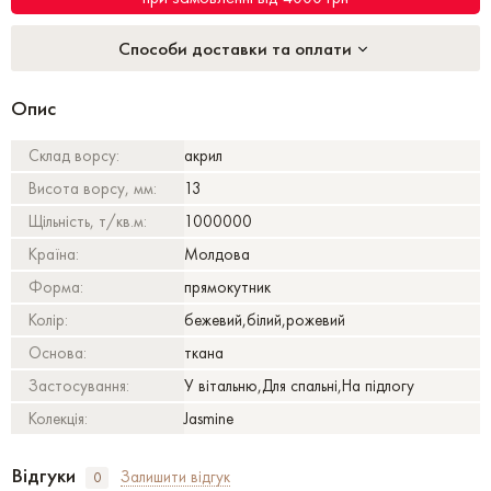
Способи доставки та оплати
Опис
Склад ворсу:
акрил
Висота ворсу, мм:
13
Щільність, т/кв.м:
1000000
Країна:
Молдова
Форма:
прямокутник
Колір:
бежевий,білий,рожевий
Основа:
ткана
Застосування:
У вітальню,Для спальні,На підлогу
Колекція:
Jasmine
Відгуки
Залишити відгук
0