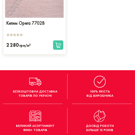
Килим Opera 7702B
2 280
2
грн/м
БЕЗКОШТОВНА ДОСТАВКА
100% ЯКІСТЬ
ТОВАРІВ ПО УКРАЇНІ
ВІД ВИРОБНИКА
ВЕЛИКИЙ АСОРТИМЕНТ
ДОСВІД РОБОТИ
8000+ ТОВАРІВ
БІЛЬШЕ 12 РОКІВ