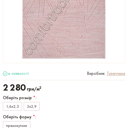
в наявності
Виробник:
Туреччина
2 280
2
грн/м
Оберіть розмір
*
:
1,6x2,3
2x2,9
Оберіть форму
*
:
прямокутник