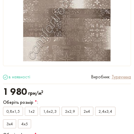
в наявності
Виробник:
Туреччина
1 980
2
грн/м
Оберіть розмір
*
:
0,8x1,5
1x2
1,6x2,3
2x2,9
2x4
2,4x3,4
3x4
4x5