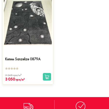
Килим Sanzelize 0879A
2
3 248
грн/м
3 050
2
грн/м