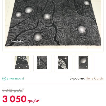
в наявності
Виробник:
Pierre Cardin
2
3 248
грн/м
3 050
2
грн/м