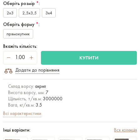
Оберіть розмір
*
:
2x3
2,5x3,5
3x4
Оберіть форму
*
:
прямокутник
Вкажіть кількість:
КУПИТИ
Додати до порівняння
Склад ворсу:
акрил
Висота ворсу, мм:
7
Щільність, т/кв.м:
3000000
Вага, кг/кв.м:
3.5
Всі характеристики
Інші варіанти:
Вся колекція