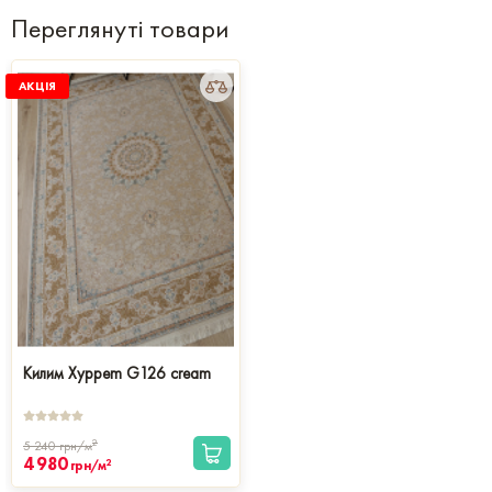
Переглянуті товари
АКЦІЯ
Килим Xyppem G126 cream
2
5 240
грн/м
4 980
2
грн/м