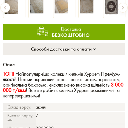
Доставка
БЕЗКОШТОВНО
Способи доставки та оплати
Опис
ТОП!
Найпопулярніша колекція килимів Xyppem
Преміум-
якості!
Ніжний акриловий ворс з шовковистим переливом,
оригінальна бахрома, ексклюзивно висока щільність
3 000
000 т/кв.м
! Все це робить килими Xyppem розкішними та
неперевершеними!
Склад ворсу:
акрил
Висота ворсу,
7
мм: