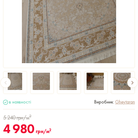
в наявності
Виробник:
Gheytaran
2
5 240
грн/м
4 980
2
грн/м