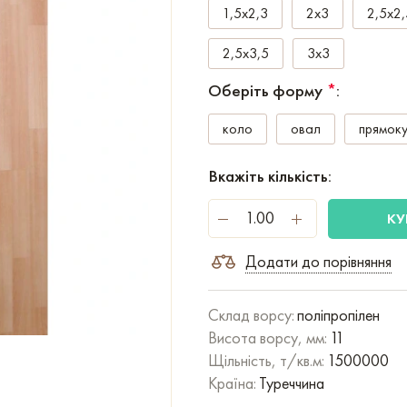
1,5x2,3
2x3
2,5x2,
2,5x3,5
3x3
Оберіть форму
*
:
коло
овал
прямоку
Вкажіть кількість:
КУ
Додати до порівняння
Склад ворсу:
поліпропілен
Висота ворсу, мм:
11
Щільність, т/кв.м:
1500000
Країна:
Туреччина