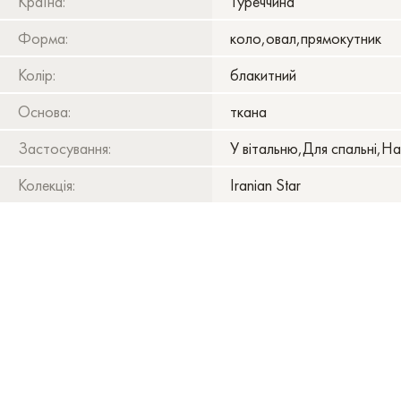
Країна:
Туреччина
Форма:
коло,овал,прямокутник
Колір:
блакитний
Основа:
ткана
Застосування:
У вітальню,Для спальні,На
Колекція:
Iranian Star