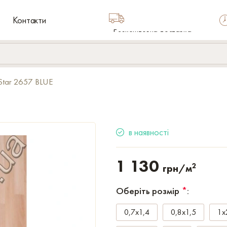
Контакти
Безкоштовна доставка
по Україні
 Star 2657 BLUE
в наявності
1 130
2
грн/м
Оберіть розмір
*
:
0,7x1,4
0,8x1,5
1x