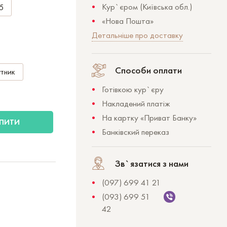
Кур`єром (Київська обл.)
5
«Нова Пошта»
Детальніше про доставку
Способи оплати
тник
Готівкою кур`єру
Накладений платіж
На картку «Приват Банку»
ПИТИ
Банківский переказ
Зв`язатися з нами
(097) 699 41 21
(093) 699 51
42