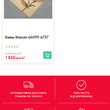
Килим Mancini 66099-6737
2
2 070
грн/м
1 850
2
грн/м
БЕЗКОШТОВНА ДОСТАВКА
100% ЯКІСТЬ
ТОВАРІВ ПО УКРАЇНІ
ВІД ВИРОБНИКА