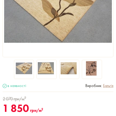
в наявності
Виробник:
Бельгія
2
2 070
грн/м
1 850
2
грн/м