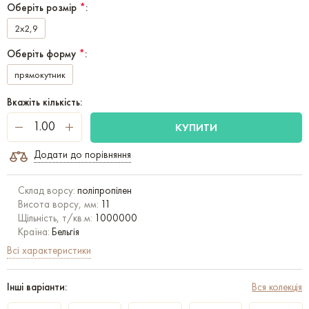
Оберіть розмір
*
:
2x2,9
Оберіть форму
*
:
прямокутник
Вкажіть кількість:
КУПИТИ
Додати до порівняння
Склад ворсу:
поліпропілен
Висота ворсу, мм:
11
Щільність, т/кв.м:
1000000
Країна:
Бельгія
Всі характеристики
Інші варіанти:
Вся колекція