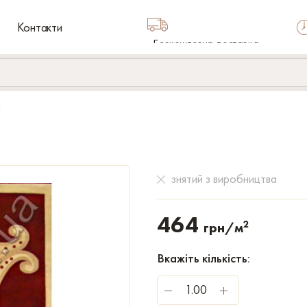
Контакти
Безкоштовна доставка
по Україні
d
знятий з виробництва
464
2
грн/м
Вкажіть кількість: