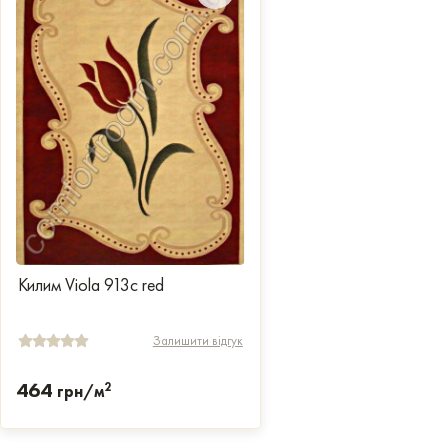
Килим Viola 913c red
Залишити відгук
464
2
грн/м