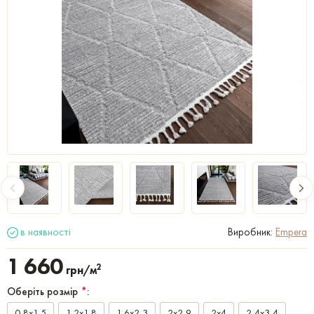
в наявності
Виробник:
Empera
1 660
2
грн/м
Оберіть розмір
*
:
0,8x1,5
1,2x1,8
1,6x2,3
2x2,9
2x4
2,4x3,4