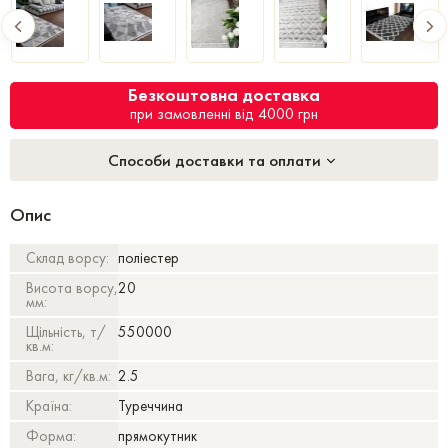
Безкоштовна доставка
при замовленні від 4000 грн
Способи доставки та оплати
Опис
Склад ворсу:
поліестер
Висота ворсу,
20
мм:
Щільність, т/
550000
кв.м:
Вага, кг/кв.м:
2.5
Країна:
Туреччина
Форма:
прямокутник