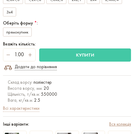
3x4
Оберіть форму
*
:
прямокутник
Вкажіть кількість:
КУПИТИ
Додати до порівняння
Склад ворсу:
поліестер
Висота ворсу, мм:
20
Щільність, т/кв.м:
550000
Вага, кг/кв.м:
2.5
Всі характеристики
Інші варіанти:
Вся колекція