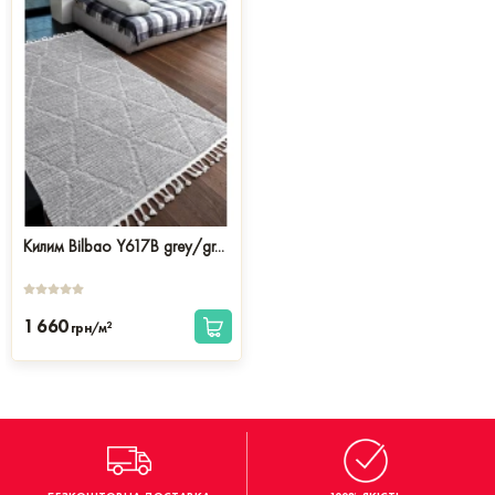
Килим Bilbao Y617B grey/gr...
1 660
2
грн/м