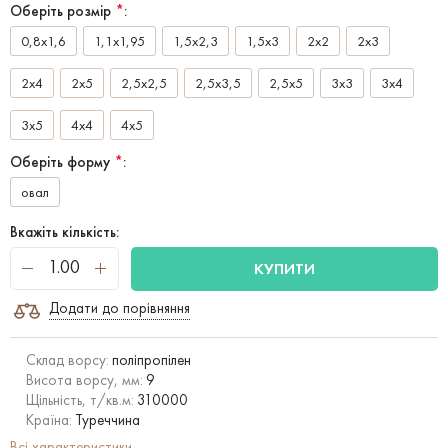
Оберіть розмір
*
:
0,8x1,6
1,1x1,95
1,5x2,3
1,5x3
2x2
2x3
2x4
2x5
2,5x2,5
2,5x3,5
2,5x5
3x3
3x4
3x5
4x4
4x5
Оберіть форму
*
:
овал
Вкажіть кількість:
КУПИТИ
Додати до порівняння
Склад ворсу:
поліпропілен
Висота ворсу, мм:
9
Щільність, т/кв.м:
310000
Країна:
Туреччина
Всі характеристики