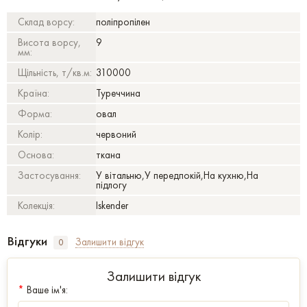
Склад ворсу:
поліпропілен
Висота ворсу,
9
мм:
Щільність, т/кв.м:
310000
Країна:
Туреччина
Форма:
овал
Колір:
червоний
Основа:
ткана
Застосування:
У вітальню,У передпокій,На кухню,На
підлогу
Колекція:
Iskender
Відгуки
Залишити відгук
0
Залишити відгук
*
Ваше ім'я: