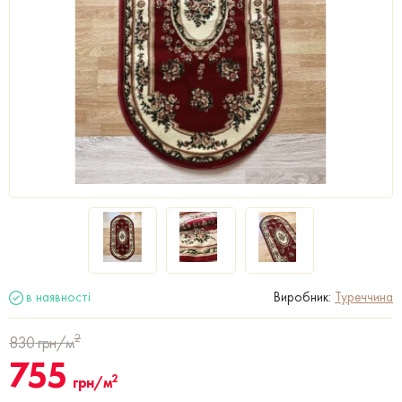
в наявності
Виробник:
Туреччина
2
830
грн/м
755
2
грн/м