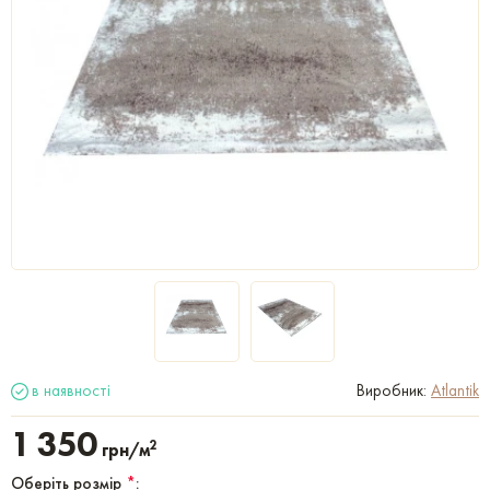
в наявності
Виробник:
Atlantik
1 350
2
грн/м
Оберіть розмір
*
: