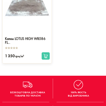
Килим LOTUS HIGH W8586
P.L...
1 350
2
грн/м
БЕЗКОШТОВНА ДОСТАВКА
100% ЯКІСТЬ
ТОВАРІВ ПО УКРАЇНІ
ВІД ВИРОБНИКА