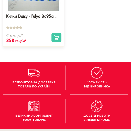
Килим Daisy - Fulya 8c95a ...
2
916
грн/м
858
2
грн/м
БЕЗКОШТОВНА ДОСТАВКА
100% ЯКІСТЬ
ТОВАРІВ ПО УКРАЇНІ
ВІД ВИРОБНИКА
ВЕЛИКИЙ АСОРТИМЕНТ
ДОСВІД РОБОТИ
8000+ ТОВАРІВ
БІЛЬШЕ 12 РОКІВ