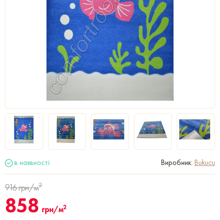
в наявності
Виробник:
Bukucu
2
916
грн/м
858
2
грн/м