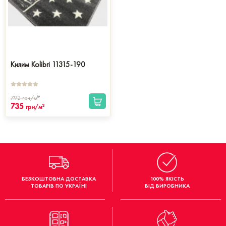
Килим Kolibri 11315-190
2
792
грн/м
735
2
грн/м
БЕЗКОШТОВНА ДОСТАВКА
100% ЯКІСТЬ
ТОВАРІВ ПО УКРАЇНІ
ВІД ВИРОБНИКА