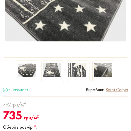
в наявності
Виробник:
Karat Carpet
2
792
грн/м
735
2
грн/м
Оберіть розмір
*
: