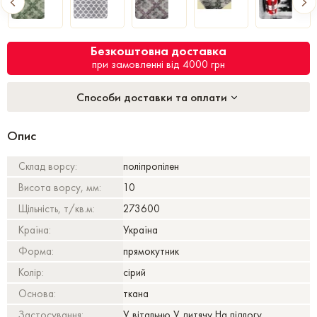
Безкоштовна доставка
при замовленні від 4000 грн
Способи доставки та оплати
Опис
Склад ворсу:
поліпропілен
Висота ворсу, мм:
10
Щільність, т/кв.м:
273600
Країна:
Україна
Форма:
прямокутник
Колір:
сірий
Основа:
ткана
Застосування:
У вітальню,У дитячу,На підлогу