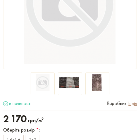
в наявності
Виробник:
Індія
2 170
2
грн/м
Оберіть розмір
*
:
1,6x1,6
2x2