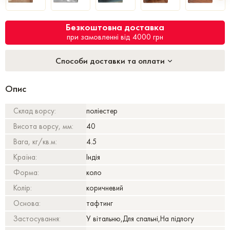
Безкоштовна доставка
при замовленні від 4000 грн
Способи доставки та оплати
Опис
Склад ворсу:
поліестер
Висота ворсу, мм:
40
Вага, кг/кв.м:
4.5
Країна:
Індія
Форма:
коло
Колір:
коричневий
Основа:
тафтинг
Застосування:
У вітальню,Для спальні,На підлогу