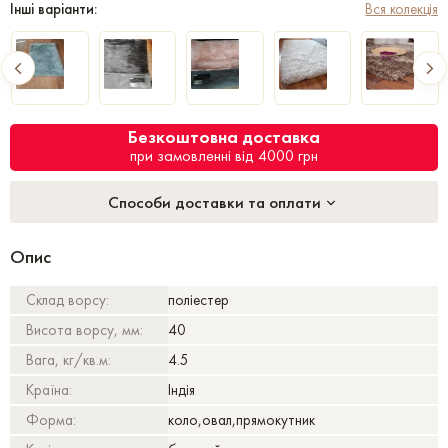
Інші варіанти:
Вся колекція
Безкоштовна доставка
при замовленні від 4000 грн
Способи доставки та оплати
Опис
Склад ворсу:
поліестер
Висота ворсу, мм:
40
Вага, кг/кв.м:
4.5
Країна:
Індія
Форма:
коло,овал,прямокутник