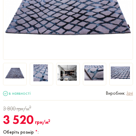
в наявності
Виробник:
Javi
2
3 800
грн/м
3 520
2
грн/м
Оберіть розмір
*
: