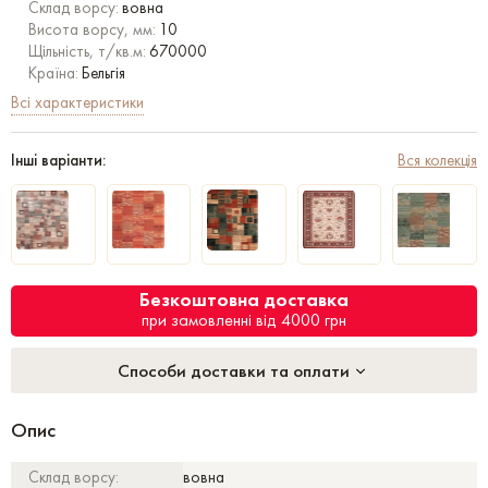
Склад ворсу:
вовна
Висота ворсу, мм:
10
Щільність, т/кв.м:
670000
Країна:
Бельгія
Всі характеристики
Інші варіанти:
Вся колекція
Безкоштовна доставка
при замовленні від 4000 грн
Способи доставки та оплати
Опис
Склад ворсу:
вовна