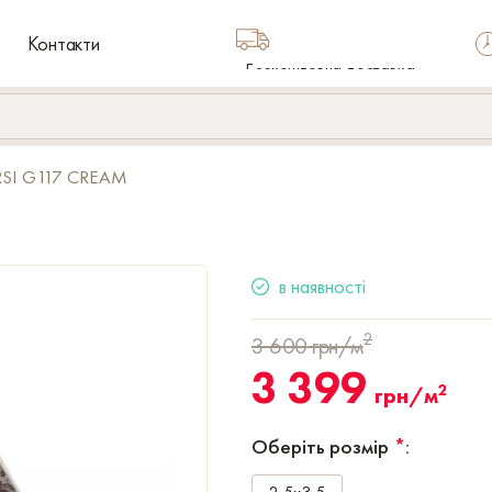
Контакти
Безкоштовна доставка
по Україні
RSI G117 CREAM
в наявності
2
3 600
грн/м
3 399
2
грн/м
Оберіть розмір
*
: