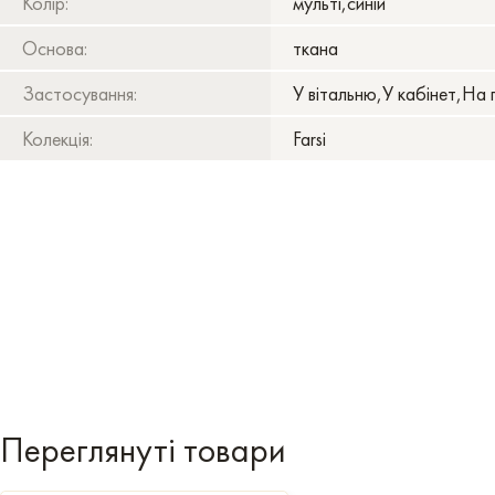
Колір:
мульті,синій
Основа:
ткана
Застосування:
У вітальню,У кабінет,На 
Колекція:
Farsi
Переглянуті товари