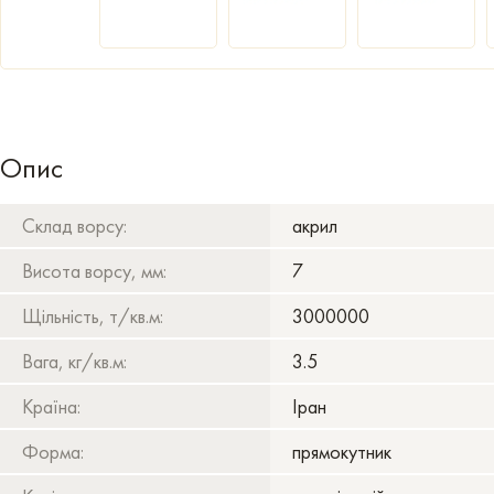
Опис
Склад ворсу:
акрил
Висота ворсу, мм:
7
Щільність, т/кв.м:
3000000
Вага, кг/кв.м:
3.5
Країна:
Іран
Форма:
прямокутник