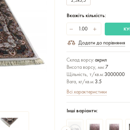
2,5x3,5
Вкажіть кількість:
КУ
Додати до порівняння
Склад ворсу:
акрил
Висота ворсу, мм:
7
Щільність, т/кв.м:
3000000
Вага, кг/кв.м:
3.5
Всі характеристики
Інші варіанти: