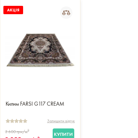
АКЦІЯ
Килим FARSI G117 CREAM
Залишити відгук
2
3 600
грн/м
КУПИТИ