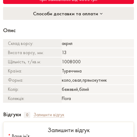
Способи доставки та оплати
Опис
Склад ворсу:
акрил
Висота ворсу, мм:
13
Щільність, т/кв.м:
1008000
Країна:
Туреччина
Форма:
коло,овал,прямокутник
Колір:
бежевий,білий
Колекція:
Flora
Відгуки
Залишити відгук
0
Залишити відгук
*
Ваше ім'я: