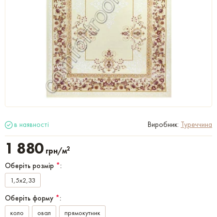
в наявності
Виробник:
Туреччина
1 880
2
грн/м
Оберіть розмір
*
:
1,5x2,33
Оберіть форму
*
:
коло
овал
прямокутник