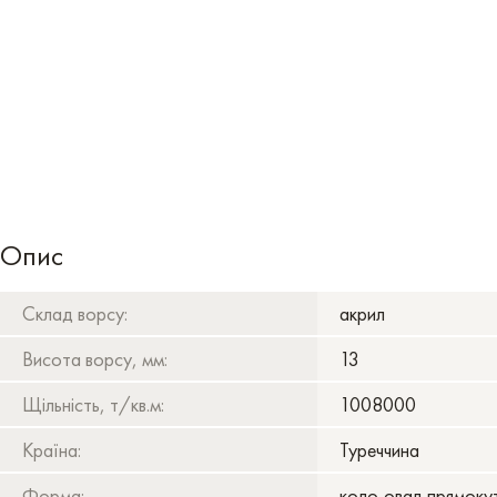
Опис
Склад ворсу:
акрил
Висота ворсу, мм:
13
Щільність, т/кв.м:
1008000
Країна:
Туреччина
Форма:
коло,овал,прямоку