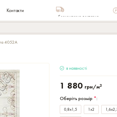
Контакти
Безкоштовна доставка
по Україні
ora 4052A
в наявності
1 880
2
грн/м
Оберіть розмір
*
:
0,8x1,5
1x2
1,6x2,