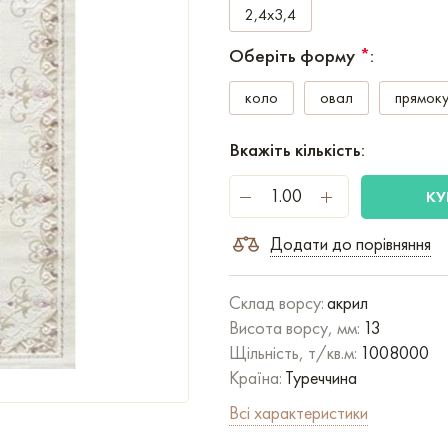
2,4x3,4
Оберіть форму
*
:
коло
овал
прямоку
Вкажіть кількість:
КУ
Додати до порівняння
Склад ворсу:
акрил
Висота ворсу, мм:
13
Щільність, т/кв.м:
1008000
Країна:
Туреччина
Всі характеристики