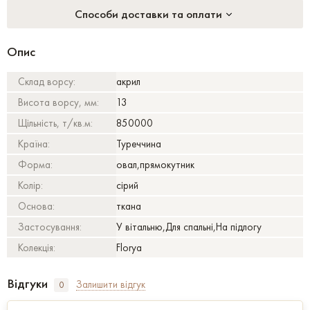
Способи доставки та оплати
Опис
Склад ворсу:
акрил
Висота ворсу, мм:
13
Щільність, т/кв.м:
850000
Країна:
Туреччина
Форма:
овал,прямокутник
Колір:
сірий
Основа:
ткана
Застосування:
У вітальню,Для спальні,На підлогу
Колекція:
Florya
Відгуки
Залишити відгук
0