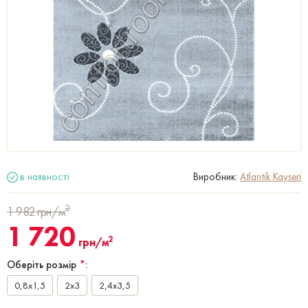
в наявності
Виробник:
Atlantik Kayseri
2
1 982
грн/м
1 720
2
грн/м
Оберіть розмір
*
:
0,8x1,5
2x3
2,4x3,5