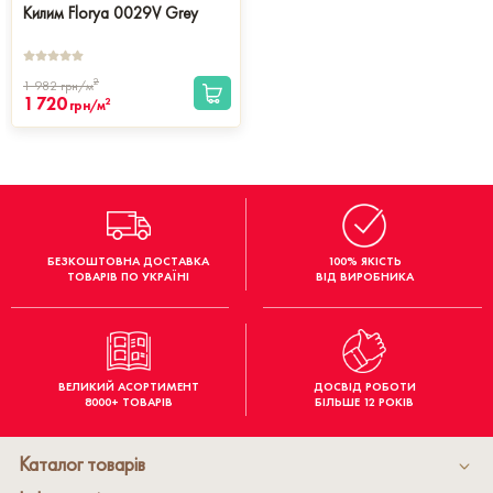
Килим Florya 0029V Grey
2
1 982
грн/м
1 720
2
грн/м
БЕЗКОШТОВНА ДОСТАВКА
100% ЯКІСТЬ
ТОВАРІВ ПО УКРАЇНІ
ВІД ВИРОБНИКА
ВЕЛИКИЙ АСОРТИМЕНТ
ДОСВІД РОБОТИ
8000+ ТОВАРІВ
БІЛЬШЕ 12 РОКІВ
Каталог товарів