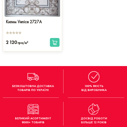
Килим Venice 2727A
2 120
2
грн/м
БЕЗКОШТОВНА ДОСТАВКА
100% ЯКІСТЬ
ТОВАРІВ ПО УКРАЇНІ
ВІД ВИРОБНИКА
ВЕЛИКИЙ АСОРТИМЕНТ
ДОСВІД РОБОТИ
8000+ ТОВАРІВ
БІЛЬШЕ 12 РОКІВ