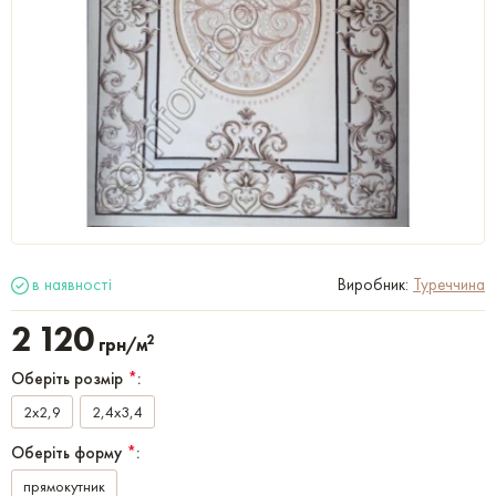
в наявності
Виробник:
Туреччина
2 120
2
грн/м
Оберіть розмір
*
:
2x2,9
2,4x3,4
Оберіть форму
*
:
прямокутник