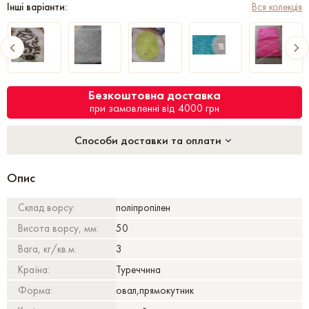
Інші варіанти:
Вся колекція
Безкоштовна доставка
при замовленні від 4000 грн
Способи доставки та оплати
Опис
Склад ворсу:
поліпропілен
Висота ворсу, мм:
50
Вага, кг/кв.м:
3
Країна:
Туреччина
Форма:
овал,прямокутник