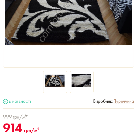
в наявності
Виробник:
Туреччина
2
999
грн/м
914
2
грн/м