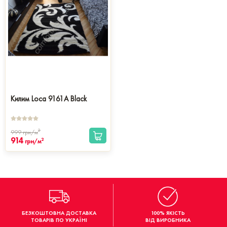
Килим Loca 9161A Black
2
999
грн/м
914
2
грн/м
БЕЗКОШТОВНА ДОСТАВКА
100% ЯКІСТЬ
ТОВАРІВ ПО УКРАЇНІ
ВІД ВИРОБНИКА