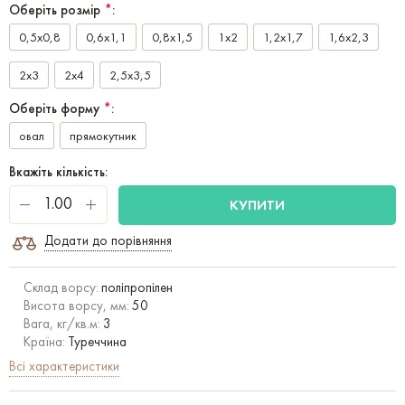
Оберіть розмір
*
:
0,5x0,8
0,6x1,1
0,8x1,5
1x2
1,2x1,7
1,6x2,3
2x3
2x4
2,5x3,5
Оберіть форму
*
:
овал
прямокутник
Вкажіть кількість:
КУПИТИ
Додати до порівняння
Склад ворсу:
поліпропілен
Висота ворсу, мм:
50
Вага, кг/кв.м:
3
Країна:
Туреччина
Всі характеристики