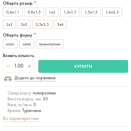
Оберіть розмір
*
:
0,6x1,1
0,8x1,5
1x2
1,2x1,7
1,5x1,5
1,6x2,3
2x2
2x3
2,5x3,5
3x4
Оберіть форму
*
:
коло
овал
прямокутник
Вкажіть кількість:
КУПИТИ
Додати до порівняння
Склад ворсу:
поліпропілен
Висота ворсу, мм:
50
Вага, кг/кв.м:
3
Країна:
Туреччина
Всі характеристики