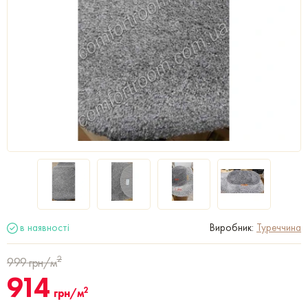
в наявності
Виробник:
Туреччина
2
999
грн/м
914
2
грн/м