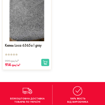
Килим Loca 6365a l gray
2
999
грн/м
914
2
грн/м
БЕЗКОШТОВНА ДОСТАВКА
100% ЯКІСТЬ
ТОВАРІВ ПО УКРАЇНІ
ВІД ВИРОБНИКА